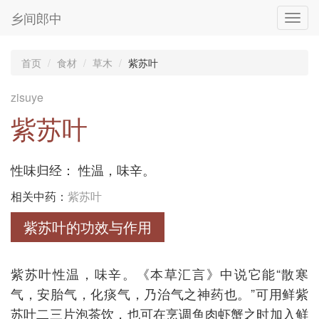
乡间郎中
Toggl
navig
首页
食材
草木
紫苏叶
zisuye
紫苏叶
性味归经： 性温，味辛。
相关中药：
紫苏叶
紫苏叶的功效与作用
紫苏叶性温，味辛。《本草汇言》中说它能“散寒
气，安胎气，化痰气，乃治气之神药也。”可用鲜紫
苏叶二三片泡茶饮，也可在烹调鱼肉虾蟹之时加入鲜