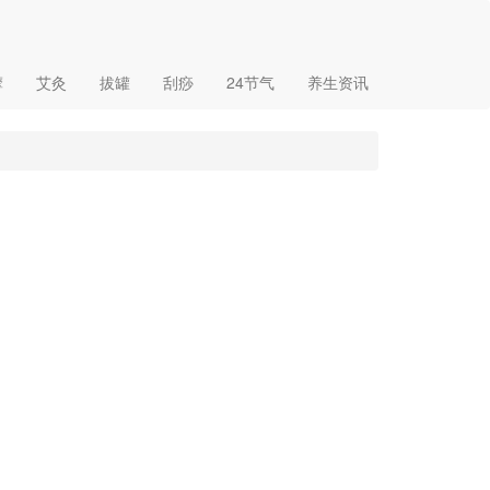
摩
艾灸
拔罐
刮痧
24节气
养生资讯