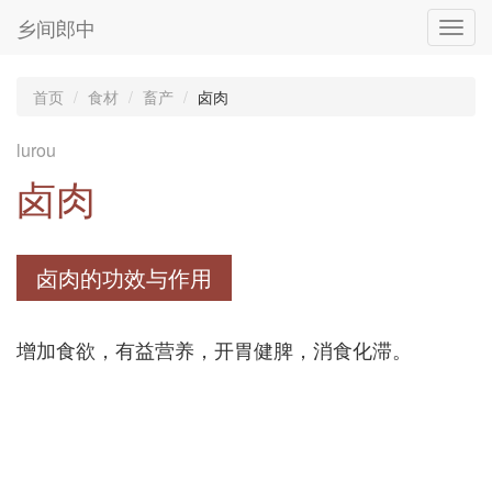
乡间郎中
Toggl
navig
首页
食材
畜产
卤肉
lurou
卤肉
卤肉的功效与作用
增加食欲，有益营养，开胃健脾，消食化滞。