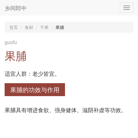
乡间郎中
Toggl
navig
首页
食材
干果
果脯
guofu
果脯
适宜人群：老少皆宜。
果脯的功效与作用
果脯具有增进食欲、强身健体、滋阴补虚等功效。