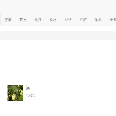
疾病
茶方
食疗
食材
经络
五脏
体质
按
酒
45毫升