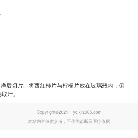
。
。
洗净后切片。将西红柿片与柠檬片放在玻璃瓶内，倒
滤取汁。
Copyright©2021
yc.xjlz365.com
本站内容仅供参考，不作为诊断及医疗依据