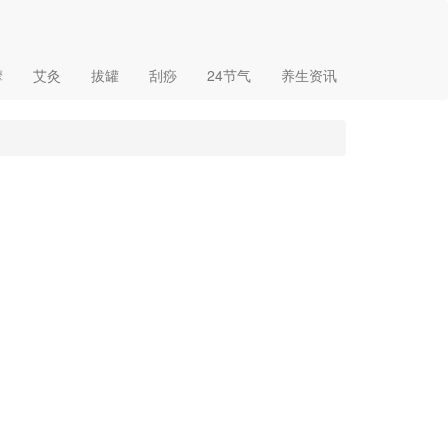
摩
艾灸
拔罐
刮痧
24节气
养生资讯