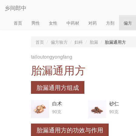
乡间郎中
首页
男性
女性
中药材
对药
方剂
偏方
首页
偏方验方
妇科
胎漏
胎漏通用方
tailoutongyongfang
胎漏通用方
胎漏通用方组成
白术
砂仁
90克
90克
胎漏通用方的功效与作用