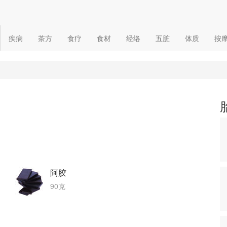
疾病
茶方
食疗
食材
经络
五脏
体质
按
阿胶
90克