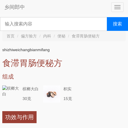
乡间郎中
搜索
首页
偏方验方
内科
便秘
食滞胃肠便秘方
shizhiweichangbianmifang
食滞胃肠便秘方
组成
槟榔大白
枳实
30克
15克
功效与作用