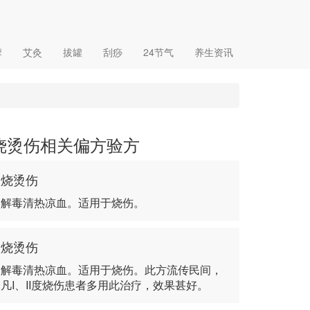
摩
艾灸
拔罐
刮痧
24节气
养生资讯
烧烫伤相关偏方验方
烧烫伤
解毒清热凉血。适用于烧伤。
烧烫伤
解毒清热凉血。适用于烧伤。此方流传民间，
凡I、II度烧伤患者多用此治疗，效果甚好。