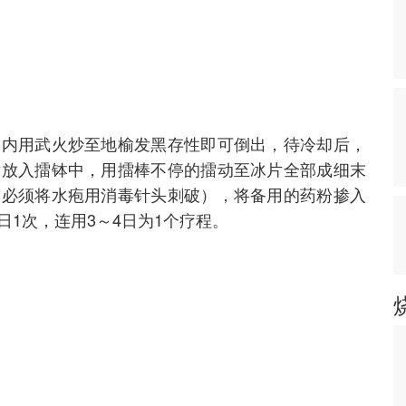
锅内用武火炒至地榆发黑存性即可倒出，待冷却后，
片放入擂钵中，用擂棒不停的擂动至冰片全部成细末
（必须将水疱用消毒针头刺破），将备用的药粉掺入
1次，连用3～4日为1个疗程。