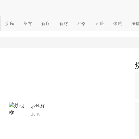
疾病
茶方
食疗
食材
经络
五脏
体质
按
炒地榆
30克