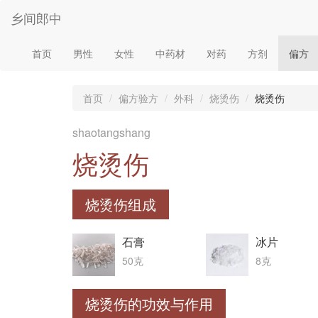
乡间郎中
首页
男性
女性
中药材
对药
方剂
偏方
首页
偏方验方
外科
烧烫伤
烧烫伤
shaotangshang
烧烫伤
烧烫伤组成
石膏
冰片
50克
8克
烧烫伤的功效与作用