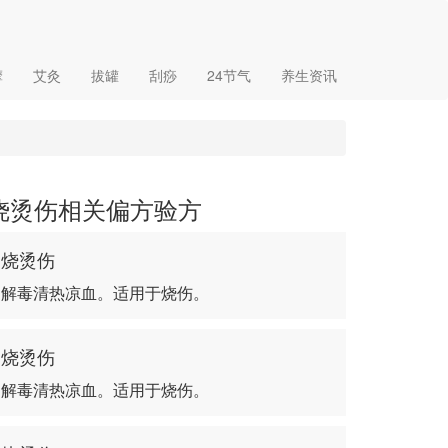
摩
艾灸
拔罐
刮痧
24节气
养生资讯
烧烫伤相关偏方验方
烧烫伤
解毒清热凉血。适用于烧伤。
烧烫伤
解毒清热凉血。适用于烧伤。