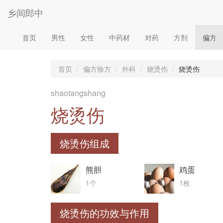
乡间郎中
首页
男性
女性
中药材
对药
方剂
偏方
首页
偏方验方
外科
烧烫伤
烧烫伤
shaotangshang
烧烫伤
烧烫伤组成
熊胆
鸡蛋
1个
1枚
烧烫伤的功效与作用