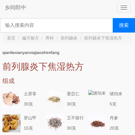
乡间郎中
搜索
首页
偏方验方
男科
前列腺炎
前列腺炎下焦湿热方
qianliexianyanxiajiaoshirefang
前列腺炎下焦湿热方
组成
土茯苓
薏苡仁
琥珀末
30克
30克
5克
穿山甲
王不留行
丹参
15克
30克
20克