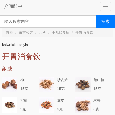
乡间郎中
搜索
首页
偏方验方
儿科
小儿厌食症
开胃消食饮
kaiweixiaoshiyin
开胃消食饮
组成
神曲
炒麦芽
焦山楂
15克
15克
15克
槟榔
陈皮
木香
9克
6克
6克