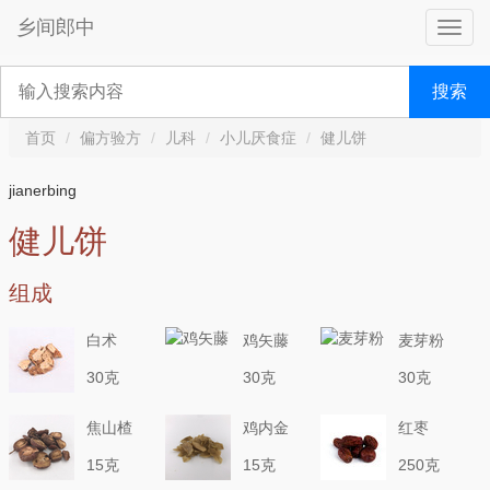
乡间郎中
搜索
首页
偏方验方
儿科
小儿厌食症
健儿饼
jianerbing
健儿饼
组成
白术
鸡矢藤
麦芽粉
30克
30克
30克
焦山楂
鸡内金
红枣
15克
15克
250克