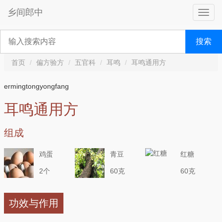
乡间郎中
搜索
首页
偏方验方
五官科
耳鸣
耳鸣通用方
ermingtongyongfang
耳鸣通用方
组成
鸡蛋
青豆
红糖
2个
60克
60克
功效与作用