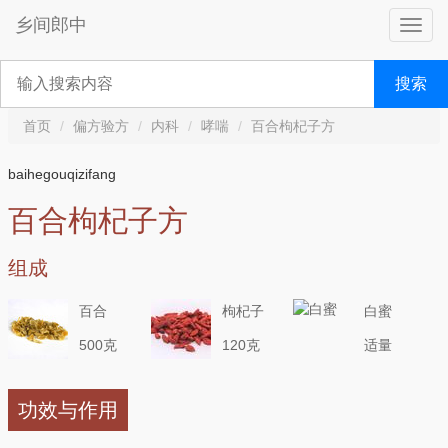
乡间郎中
搜索
首页
偏方验方
内科
哮喘
百合枸杞子方
baihegouqizifang
百合枸杞子方
组成
百合
枸杞子
白蜜
500克
120克
适量
功效与作用