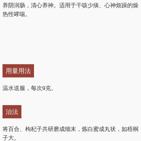
养阴润肠，清心养神。适用于干咳少痰、心神烦躁的燥
热性哮喘。
用量用法
温水送服，每次9克。
治法
将百合、枸杞子共研磨成细末，炼白蜜成丸状，如梧桐
子大。