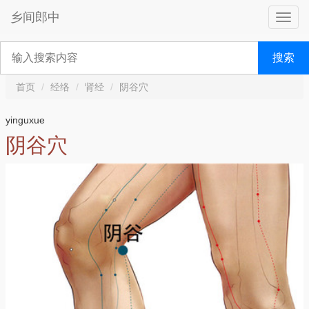
乡间郎中
搜索
首页
经络
肾经
阴谷穴
yinguxue
阴谷穴