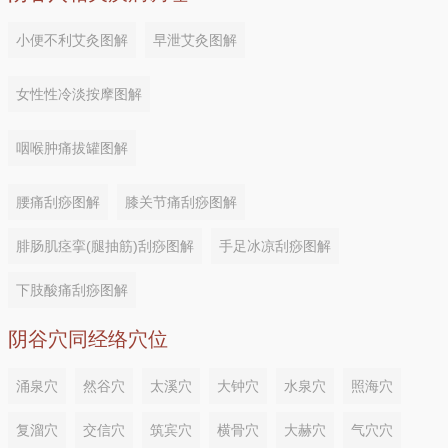
小便不利艾灸图解
早泄艾灸图解
女性性冷淡按摩图解
咽喉肿痛拔罐图解
腰痛刮痧图解
膝关节痛刮痧图解
腓肠肌痉挛(腿抽筋)刮痧图解
手足冰凉刮痧图解
下肢酸痛刮痧图解
阴谷穴同经络穴位
涌泉穴
然谷穴
太溪穴
大钟穴
水泉穴
照海穴
复溜穴
交信穴
筑宾穴
横骨穴
大赫穴
气穴穴