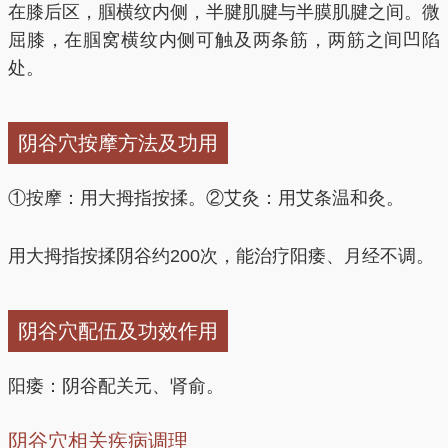
在膝后区，腘横纹内侧，半腱肌腱与半膜肌腱之间。微
屈膝，在腘窝横纹内侧可触及两条筋，两筋之间凹陷
处。
阴谷穴按摩方法及功用
①按摩：用大拇指按揉。②艾灸：用艾条温和灸。
用大拇指按揉阴谷约200次，能治疗阳痿、月经不调。
阴谷穴配伍及功效作用
阳痿：阴谷配关元、肾俞。
阴谷穴相关疾病调理