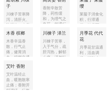
胎；...
子
缨
香附辛散苦
降，药性缓
川楝子苦寒降
莱菔子消食化
和，为理气之
泻，清肝火、
积，行滞通
良药。能通行
除湿热、止疼
便，祛痰下
三焦，疏肝...
痛；延胡索辛
气；莱菔缨行
木香 槟榔
川楝子 泽兰
月季花 代代
散温通...
气消胀，和...
花
木香辛温香
川楝子苦寒，
散，行气止
入于气分，疏
月季花甘温通
痛，健胃消
肝泻热，解郁
利，活血调
食；槟榔辛通
止痛；泽兰叶
经，消肿止
苦降，下气
辛温，...
痛；代代花甘
艾叶 香附
通...
平行散，理...
艾叶温经止
血，暖胞散寒
止痛；香附开
郁调经，行气
止痛。艾...