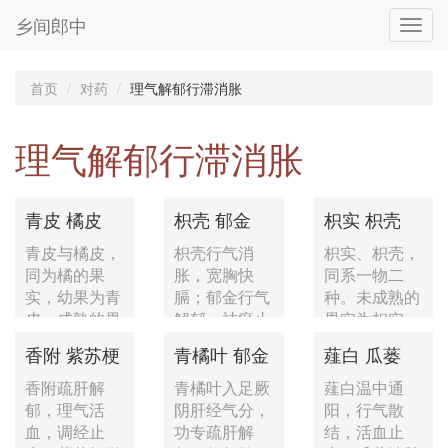
乡间郎中
Toggl
navig
首页
对药
理气解郁行滞消胀
理气解郁行滞消胀
青皮 橘皮
枳壳 郁金
枳实 枳壳
青皮与橘皮，
枳壳行气消
枳实、枳壳，
同为橘的果
胀，宽胸快
同系一物二
实，幼果为青
膈；郁金行气
种。未成熟的
皮，成熟的果
解郁，祛瘀止
果实为枳实，
皮为橘皮...
痛，凉血清...
成熟的果...
香附 紫苏梗
青橘叶 郁金
薤白 瓜蒌
香附疏肝解
青橘叶入足厥
薤白温中通
郁，理气活
阴肝经气分，
阳，行气散
血，调经止
功专疏肝解
结，活血止