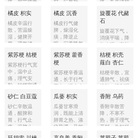
痛；紫苏梗微
郁，行气散
痛；瓜蒌清肺
温，宣通郁
结，消肿止...
化痰，宽胸
橘皮 枳实
橘皮 沉香
旋覆花 代赭
滞...
散...
石
橘皮辛温行
橘皮行气健
散，苦温燥
脾，燥湿化
旋覆花下气，
湿，健脾开
痰，降逆止
消痰平喘，降
胃，理气消
呕；沉香降气
气止呕，宣肺
胀，调中快
调中，温肾
利水；代赭石
紫苏梗 桔梗
紫苏梗 藿香
桔梗 枳壳
膈，...
助...
重坠降...
梗
薤白 杏仁
紫苏梗行气宽
中，温中止
紫苏梗辛香温
桔梗辛散，宣
痛，理气安
通，长于行气
通肺气，祛痰
胎；桔梗宣通
宽中，温中止
排脓，清利咽
肺气，祛痰...
痛，理气安
喉，升提利
砂仁 白豆蔻
瓜蒌 枳实
香附 乌药
胎；藿香...
水，以升...
砂仁辛散温
瓜蒌甘寒滑
香附辛散苦
通，醒脾和
润，既能上清
降，不寒不
胃，行气止
肺胃之热、涤
热，善于理气
痛，温脾止
痰导滞，又能
开郁，为妇科
泻，理气安
宽中下气...
调经之良药...
延胡索 川楝
高良姜 香附
莱菔子 莱菔