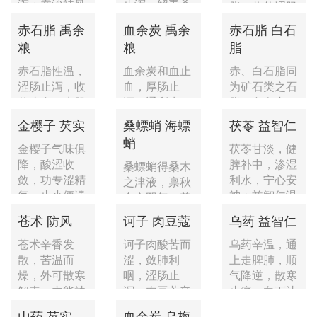
泻；蚕沙祛风
止泻，解毒杀
胀，收敛涩肠
湿，化痰浊...
虫；苍...
止泻；补骨脂
赤石脂 禹余
血余炭 禹余
赤石脂 白石
补肾壮阳...
粮
粮
脂
赤石脂性温，
血余炭和血止
赤、白石脂同
涩肠止泻，收
血，厚肠止
为矿石类之石
敛止血，生肌
泻，通利水
脂。色白者
收口；禹余粮
道；禹余粮涩
为“白石脂”，
金樱子 芡实
桑螵蛸 海螵
茯苓 益智仁
甘平性...
肠止泻，收...
色赤者...
蛸
金樱子气味俱
茯苓甘淡，健
降，酸涩收
脾补中，渗湿
桑螵蛸得桑木
敛，功专涩精
利水，宁心安
之津液，禀秋
气，止小便遗
神；益智仁温
金之阴气，善
泄；芡实...
脾止泻...
滋肾助阳，固
苍术 防风
诃子 肉豆蔻
乌药 益智仁
精缩泉...
苍术辛香发
诃子肉酸苦而
乌药辛温，通
散，苦温而
涩，敛肺利
上走脾肺，顺
燥，外可散寒
咽，涩肠止
气降逆，散寒
解表，内能祛
泻；肉豆蔻辛
止痛，向下达
风除湿，除...
温，气温俱...
于肾与...
山药 芡实
血余炭 乌梅