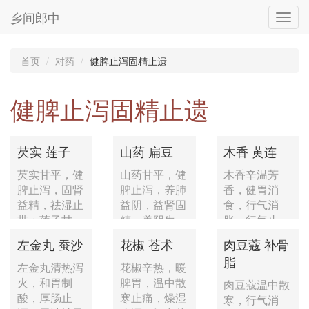
乡间郎中
Toggl
navig
首页
对药
健脾止泻固精止遗
健脾止泻固精止遗
芡实 莲子
山药 扁豆
木香 黄连
芡实甘平，健
山药甘平，健
木香辛温芳
脾止泻，固肾
脾止泻，养肺
香，健胃消
益精，祛湿止
益阴，益肾固
食，行气消
带；莲子甘
精，养阴生
胀，行气止
涩，健脾...
津；扁豆...
痛；黄连苦
左金丸 蚕沙
花椒 苍术
肉豆蔻 补骨
寒，...
脂
左金丸清热泻
花椒辛热，暖
火，和胃制
脾胃，温中散
肉豆蔻温中散
酸，厚肠止
寒止痛，燥湿
寒，行气消