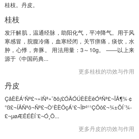
桂枝。丹皮。
桂枝
发汗解肌，温通经脉，助阳化气，平冲降气。用于风
寒感冒，脘腹冷痛，血寒经闭，关节痹痛，痰饮，水
肿，心悸，奔豚。 用法用量：3～10g。 ——以上来
源于《中国药典...
更多桂枝的功效与作用
丹皮
ÇåÈÈÁ¹Ñª£¬»îÑª»¯ðö¡£ÓÃÓÚÈÈÈëÓªÑª£¬ÎÂ¶¾·¢
°ß£¬ÍÂÑªô¬Ñª£¬Ò¹ÈÈÔçÁ¹£¬ÎÞº¹¹ÇÕô£¬¾­±ÕÍ´¾­
£¬µøÆËÉËÍ´£¬Ó¸Ö...
更多丹皮的功效与作用