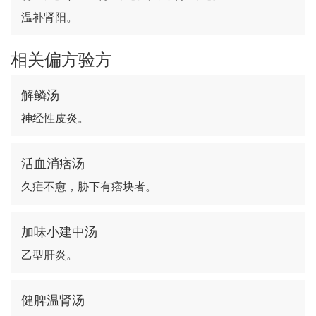
温补肾阳。
相关偏方验方
解鳞汤
神经性皮炎。
活血消痞汤
久疟不愈，胁下有痞块者。
加味小建中汤
乙型肝炎。
健脾温肾汤