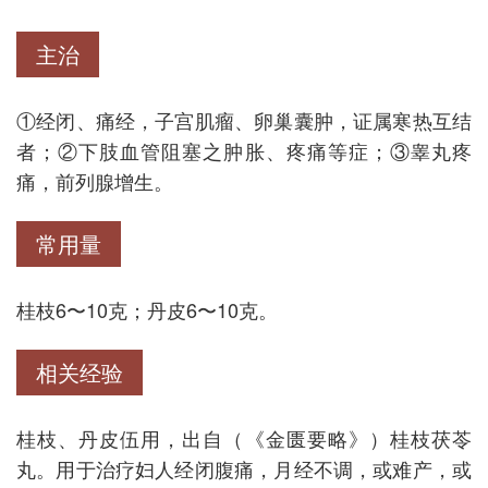
主治
①经闭、痛经，子宫肌瘤、卵巢囊肿，证属寒热互结
者；②下肢血管阻塞之肿胀、疼痛等症；③睾丸疼
痛，前列腺增生。
常用量
桂枝6〜10克；丹皮6〜10克。
相关经验
桂枝、丹皮伍用，出自（《金匮要略》）桂枝茯苓
丸。用于治疗妇人经闭腹痛，月经不调，或难产，或