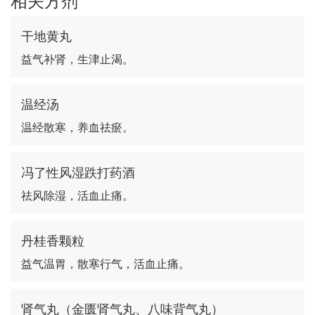
干地黄丸
益气补肾，生津止渴。
温经汤
温经散寒，养血祛瘀。
冯了性风湿跌打药酒
祛风除湿，活血止痛。
丹桂香颗粒
益气温胃，散寒行气，活血止痛。
肾气丸（金匮肾气丸、八味背气丸）