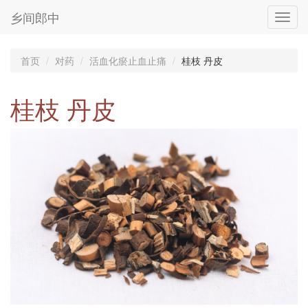
乡间郎中
Toggl
navig
首页
对药
活血化瘀止血止痛
桂枝 丹皮
桂枝 丹皮