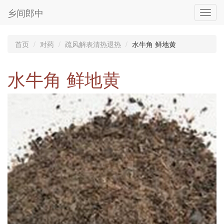
乡间郎中
Toggl
navig
首页
对药
疏风解表清热退热
水牛角 鲜地黄
水牛角 鲜地黄