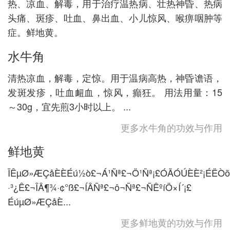
热、凉血、解毒，用于治疗温热病、壮热神昏、热病
头痛、斑疹、吐血、鼻出血、小儿惊风、喉痹咽肿等
症。鲜地黄。
水牛角
清热凉血，解毒，定惊。用于温病高热，神昏谵语，
发斑发疹，吐血衄血，惊风，癲狂。 用法用量：15
～30g，宜先煎3小时以上。 ...
更多水牛角的功效与作用
鲜地黄
ÏÊµØ»ÆÇåÈÈÉú½ò£¬Á¹Ñª£¬Ö¹Ñª¡£ÓÃÓÚÈÈ²¡ÉËÒõ
·³¿Ê£¬ÎÂ¶¾·¢°ß£¬ÍÂÑª£¬ô¬Ñª£¬ÑÊºíÖ×Í´¡£
ÉúµØ»ÆÇåÈ...
更多鲜地黄的功效与作用