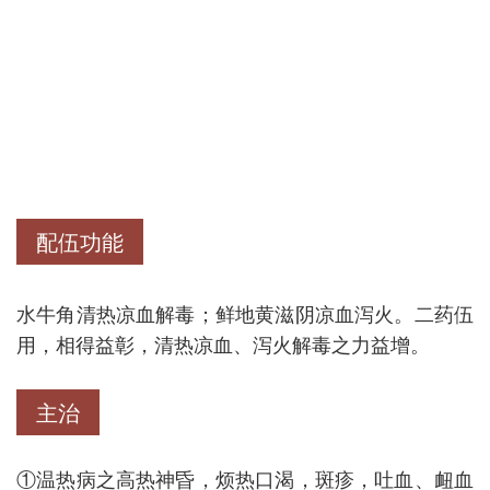
配伍功能
水牛角清热凉血解毒；鲜地黄滋阴凉血泻火。二药伍
用，相得益彰，清热凉血、泻火解毒之力益增。
主治
①温热病之高热神昏，烦热口渴，斑疹，吐血、衄血