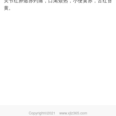
关节红肿焮赤灼痛，口渴烦热，小便黄赤，舌红苔
黄。
Copyright©2021
www.xjlz365.com