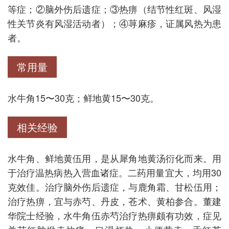
等症；②脑外伤后遗症；③热痹（结节性红斑、风湿
性关节炎有风湿活动者）；④荨麻疹，证属风热为患
者。
常用量
水牛角15〜30克；鲜地黄15〜30克。
相关经验
水牛角、鲜地黄伍用，是从犀角地黄汤衍化而来。用
于治疗温热病热入营血诸症。二药用量宜大，均用30
克效佳。治疗脑外伤后遗症，与鹿角霜、甘松伍用；
治疗热痹，宜与赤芍、丹皮，苍术、黄柏参合。董建
华院士经验，水牛角伍赤芍治疗热痹颇有功效，症见